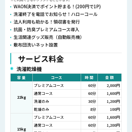
WAON決済でポイント貯まる！(200円で1P)
洗濯終了を電話でお知らせ！ハローコール
法人利用も助かる！領収書を発行
抗菌・防臭プレミアムコース導入
生活関連グッズ販売（自動販売機）
敷布団洗いネット設置
サービス料金
洗濯乾燥機
容 量
コース
時 間
金 額
プレミアムコース
60分
2,000円
通常コース
60分
1,600円
22kg
洗濯のみ
30分
1,200円
乾燥のみ
8分
100円
プレミアムコース
60分
1,600円
通常コース
60分
1,200円
15kg