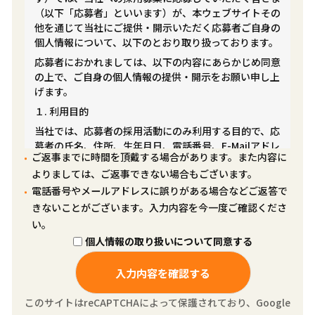
（以下「応募者」といいます）が、本ウェブサイトその
他を通じて当社にご提供・開示いただく応募者ご自身の
個人情報について、以下のとおり取り扱っております。
応募者におかれましては、以下の内容にあらかじめ同意
の上で、ご自身の個人情報の提供・開示をお願い申し上
げます。
１. 利用目的
当社では、応募者の採用活動にのみ利用する目的で、応
募者の氏名、住所、生年月日、電話番号、E-Mailアドレ
ご返事までに時間を頂戴する場合があります。また内容に
ス学校名、職歴その他、特定の応募者を識別できる個人
よりましては、ご返事できない場合もございます。
情報（以下「個人情報」といいます）を収集いたしま
す。
電話番号やメールアドレスに誤りがある場合などご返答で
きないことがございます。入力内容を今一度ご確認くださ
２. 個人情報の第三者への提供について
い。
当社は個人情報を以下のいずれかに該当する場合を除
個人情報の取り扱いについて同意する
き、第三者へ提供いたしません。
(1) 応募者の同意がある場合。
(2) 国の機関又は地方公共団体が法令の定める業務を遂
行することに対して協力する必要がある場合。
このサイトはreCAPTCHAによって保護されており、Google