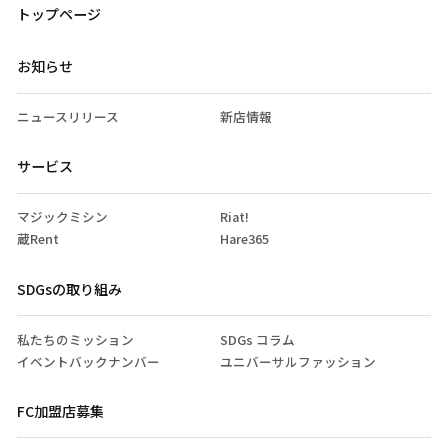
トップページ
する場合があります。
リフォームスタジオ（株）管理部
お知らせ
電話番号：043-306-5196
メールアドレス：reform-tokyo@r-studio.co.jp
ニュースリリース
新店情報
サービス
マジックミシン
Riat!
蔵Rent
Hare365
SDGsの取り組み
私たちのミッション
SDGs コラム
イベントバックナンバー
ユニバーサルファッション
FC加盟店募集