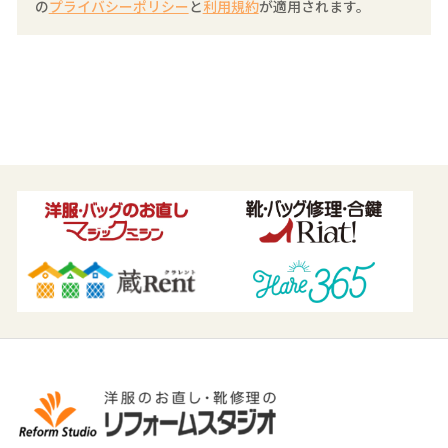
(3) 必要となる業務委託先に開示する場合。
の
プライバシーポリシー
と
利用規約
が適用されます。
３. 個人情報の管理について
当社では、応募者の個人情報を、当社の責任のもとで厳
重に管理いたします。なお、当社では本ウェブサイトの
運営を外部の企業に委託することがありますが、この場
合にも当該業務委託先に機密保持義務を課すなどして個
人情報の管理に努めます。
４. セキュリティについて
当社ウェブサイトにおいて応募者に個人情報を提供して
いただくページには、ＳＳＬ（セキュア・ソケット・レ
イアー）と呼ばれるデータを暗号化して通信する仕組み
を使用しておりますので、万が一、送信データを第三者
が傍受した場合でも、内容が盗み取られる心配はござい
ません。またサーバーのデータはファイア・ウォールと
いう不正アクセスを防止するシステムを採用しておりま
す。これらの技術によりご登録いただいた応募者の個人
情報が外部に漏れることのないよう、情報の管理・保護
に万全を期しております。
５. 内容の変更について
ここで定めた事項は、法令その他当社の事情により変更