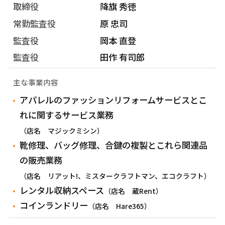
取締役
降旗 秀徳
常勤監査役
原 忠司
監査役
岡本 直登
監査役
田作 有司郎
主な事業内容
アパレルのファッションリフォームサービスとこ
れに関するサービス業務
（店名 マジックミシン）
靴修理、バッグ修理、合鍵の複製とこれら関連品
の販売業務
（店名 リアット!、ミスタークラフトマン、エコクラフト）
レンタル収納スペース
（店名 蔵Rent）
コインランドリー
（店名 Hare365）