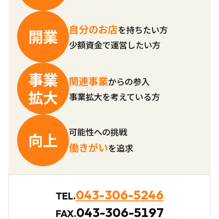
自分のお店
を持ちたい方
開業
少額資金で運営したい方
事業
関連事業
からの参入
拡大
事業拡大を考えている方
可能性への挑戦
向上
働きがい
を追求
043-306-5246
TEL.
043-306-5197
FAX.