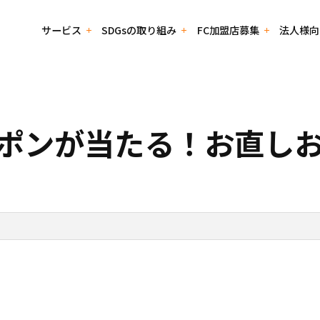
サービス
SDGsの取り組み
FC加盟店募集
法人様向
店募集
ム
Riat!
SDGsコラム
リアット！加盟店募集
ご挨拶
法人用お問い合わせフォーム
クーポンが当たる！お直し
ション
せフォーム
環境・社会貢献
本部採用お問い合わせフォーム
健康経営