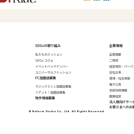
SDGsの取り組み
企業情報
私たちのミッション
企業概要
SDGs コラム
ご挨拶
イベントバックナンバー
経営理念・パーパ
ユニバーサルファッション
会社沿革
FC加盟店募集
環境・社会貢献
電子公告
マジックミシン加盟店募集
本部採用情報
リアット！加盟店募集
健康経営
物件情報募集
法人様向けサー
お客さまへのお
© Reform Studio Co., Ltd. All Rights Reserved.