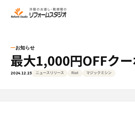
サービス
SDGsの取り組み
FC加盟店募集
企業情報
お問い合わせ
マジックミシン
私たちのミッション
マジックミシン加盟
企業概要
お問い合わせフォー
お知らせ
最大1,000円OFF
Hare365
ユニバーサルファッ
会社沿革
物件情報お問い合わ
詳しく見る
詳しく見る
本部採用情報
ニュースリリース
Riat
マジックミシン
2024.12.23