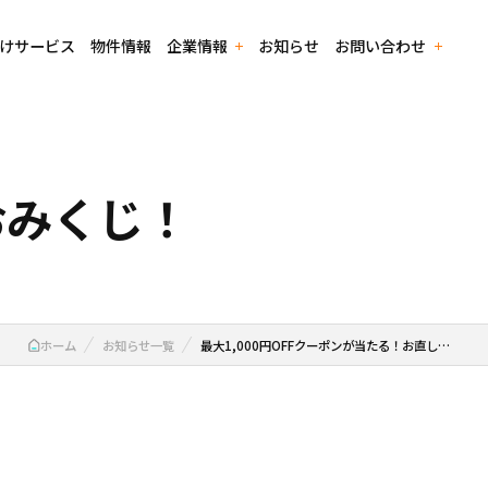
けサービス
物件情報
企業情報
お知らせ
お問い合わせ
蔵Rent
イベントバックナンバー
経営理念・パーパス
加盟店資料請求・お問い合わせフォーム
おみくじ！
電子公告
ホーム
お知らせ一覧
最大1,000円OFFクーポンが当たる！お直し…